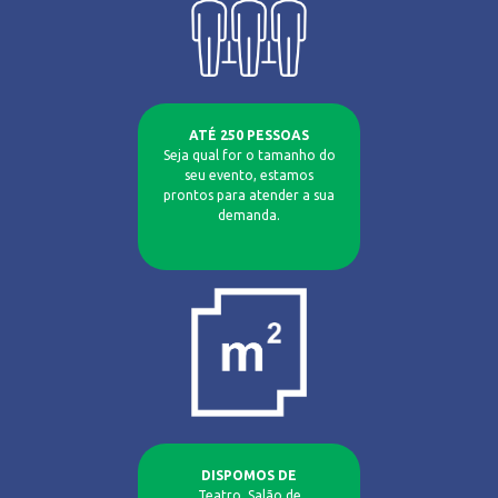
ATÉ 250 PESSOAS
Seja qual for o tamanho do
seu evento, estamos
prontos para atender a sua
demanda.
DISPOMOS DE
Teatro, Salão de